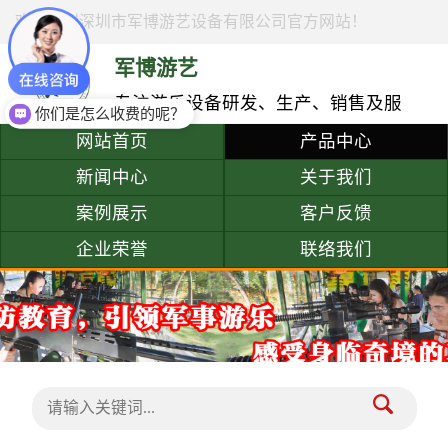
欢迎来到深圳市军博游艺设备有限公司官方网站！
军博游艺
专注游乐设备研发、生产、销售及服
你们是怎么收费的呢？
务
网站首页
产品中心
新闻中心
关于我们
案例展示
客户反馈
企业荣誉
联络我们