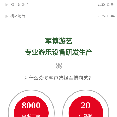
双直角炮台
2025-11-04
机箱炮台
2025-11-04
军博游艺
专业游乐设备研发生产
为什么众多客户选择军博游艺？
8000
20
平米厂房
年经验