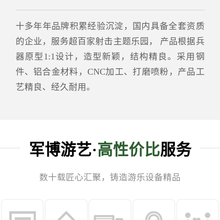
十多年年品牌积累经验沉淀，国内具备全套资质
的企业，服务超百家射击主题乐园，
产品根据兵
器原型1:1设计，造型新颖，结构精良。采用钢
件、铝合金材料，CNC加工、打磨喷粉，产品工
艺精良、经久耐用。
军博游艺·
高性价比
服务
数十载匠心汇聚，铸造游乐设备精品