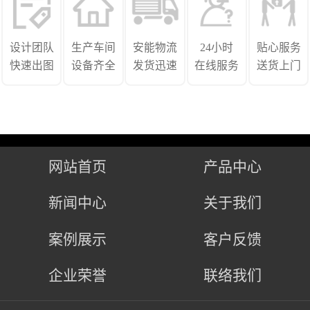
设计团队
生产车间
安能物流
24小时
贴心服务
快速出图
设备齐全
发货迅速
在线服务
送货上门
网站首页
产品中心
新闻中心
关于我们
案例展示
客户反馈
企业荣誉
联络我们