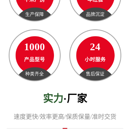
生产保障
品牌沉淀
1000
24
产品型号
小时服务
种类齐全
售后保证
实力
·厂家
速度更快/效率更高/保质保量/准时交货