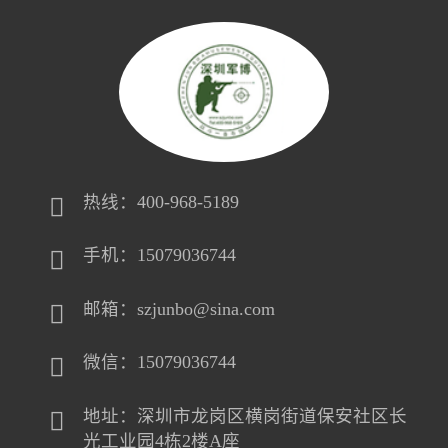
热线：400-968-5189

手机：15079036744

邮箱：szjunbo@sina.com

微信：15079036744

地址：深圳市龙岗区横岗街道保安社区长

光工业园4栋2楼A座