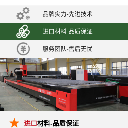
品牌实力-先进技术
进口材料-品质保证
服务团队-售后无忧
★
进口
材料-品质保证