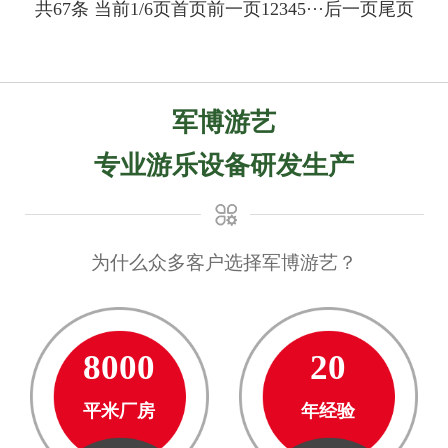
共67条 当前1/6页
首页
前一页
1
2
3
4
5
···
后一页
尾页
军博游艺
专业游乐设备研发生产
为什么众多客户选择军博游艺？
8000
20
平米厂房
年经验