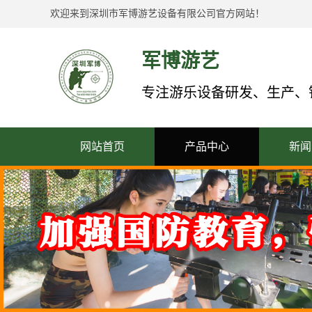
欢迎来到深圳市军博游艺设备有限公司官方网站！
军博游艺
专注游乐设备研发、生产、
网站首页
产品中心
新闻