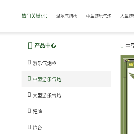
热门关键词：
游乐气炮枪
中型游乐气炮
大型游


产品中心
中

游乐气炮枪

中型游乐气炮

大型游乐气炮

靶牌

炮台