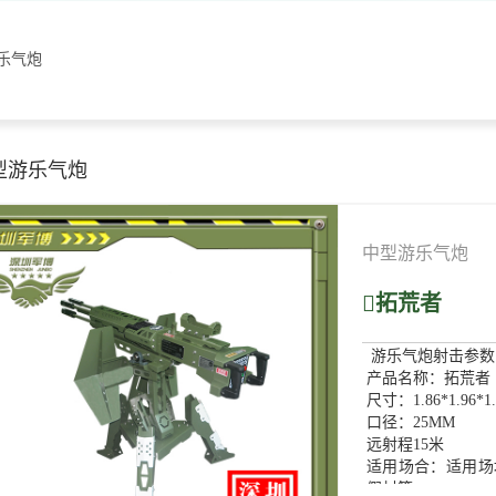
乐气炮
型游乐气炮
中型游乐气炮

拓荒者
游乐气炮射击参数
产品名称：拓荒者
尺寸：1.86*1.96*1
口径：25MM
远射程15米
适用场合：适用场
假村等