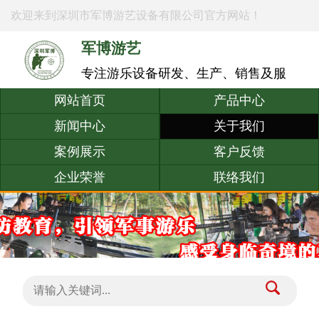
欢迎来到深圳市军博游艺设备有限公司官方网站！
军博游艺
专注游乐设备研发、生产、销售及服
务
网站首页
产品中心
新闻中心
关于我们
案例展示
客户反馈
企业荣誉
联络我们