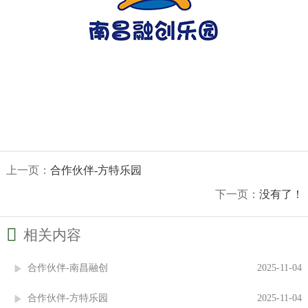
上一页：
合作伙伴-方特乐园
下一页：
没有了！

相关内容
合作伙伴-南昌融创
2025-11-04
合作伙伴-方特乐园
2025-11-04