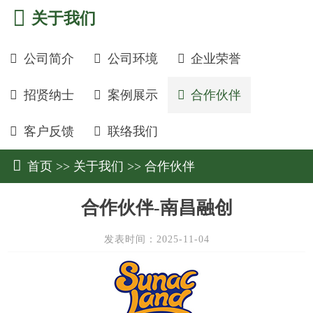

关于我们

公司简介

公司环境

企业荣誉

招贤纳士

案例展示

合作伙伴

客户反馈

联络我们

首页
>>
关于我们
>>
合作伙伴
合作伙伴-南昌融创
发表时间：2025-11-04