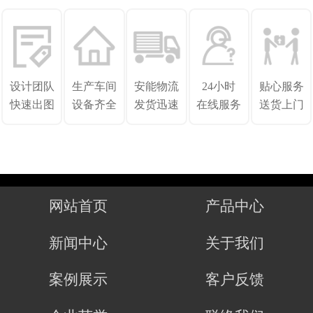
设计团队
生产车间
安能物流
24小时
贴心服务
快速出图
设备齐全
发货迅速
在线服务
送货上门
网站首页
产品中心
新闻中心
关于我们
案例展示
客户反馈