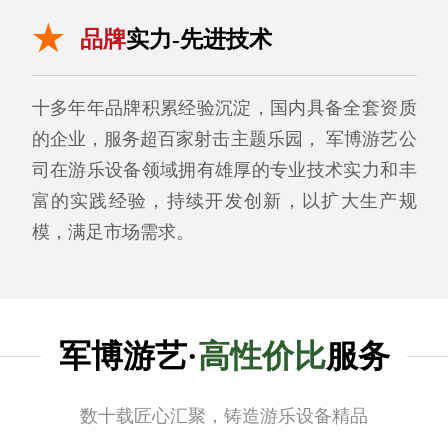
★
品牌
实力-先进技术
十多年年品牌积累经验沉淀，国内具备全套资质
的企业，服务超百家射击主题乐园，
军博游艺公
司在游乐设备领域拥有雄厚的专业技术实力和丰
富的实践经验，持续开发创新，以扩大生产规
模，满足市场需求。
军博游艺·
高性价比
服务
数十载匠心汇聚，铸造游乐设备精品