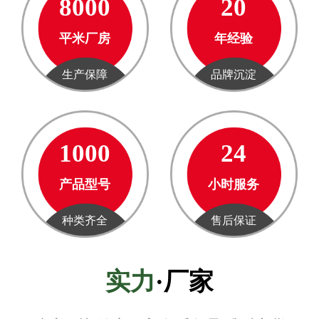
8000
20
平米厂房
年经验
生产保障
品牌沉淀
1000
24
产品型号
小时服务
种类齐全
售后保证
实力
·厂家