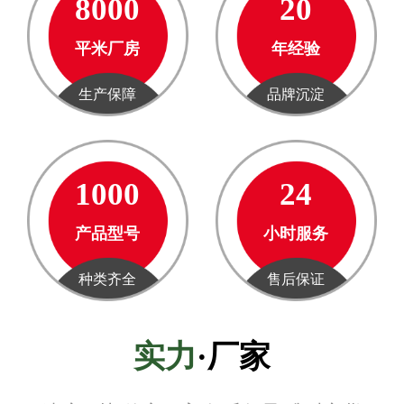
8000
20
平米厂房
年经验
生产保障
品牌沉淀
1000
24
产品型号
小时服务
种类齐全
售后保证
实力
·厂家