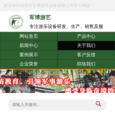
欢迎来到深圳市军博游艺设备有限公司官方网站！
军博游艺
专注游乐设备研发、生产、销售及服
务
网站首页
产品中心
新闻中心
关于我们
案例展示
客户反馈
企业荣誉
联络我们