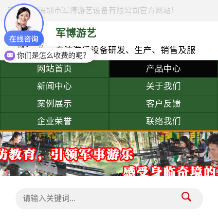
欢迎来到深圳市军博游艺设备有限公司官方网站！
军博游艺
专注游乐设备研发、生产、销售及服
你们是怎么收费的呢？
务
网站首页
产品中心
新闻中心
关于我们
案例展示
客户反馈
企业荣誉
联络我们