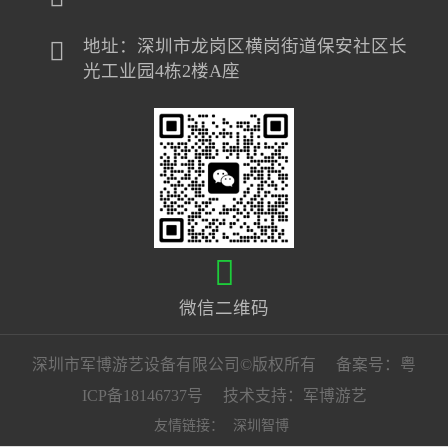
地址：深圳市龙岗区横岗街道保安社区长

光工业园4栋2楼A座

微信二维码
深圳市军博游艺设备有限公司©版权所有 备案号：
粤
ICP备18146737号
技术支持：
军博游艺
友情链接：
深圳智博