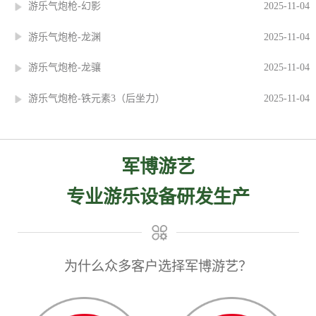
游乐气炮枪-幻影
2025-11-04
游乐气炮枪-龙渊
2025-11-04
游乐气炮枪-龙骧
2025-11-04
游乐气炮枪-铁元素3（后坐力）
2025-11-04
军博游艺
专业游乐设备研发生产
为什么众多客户选择军博游艺？