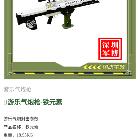
游乐气炮枪

游乐气炮枪-铁元素
游乐气炮射击参数
产品名称：铁元素
重量：18.95KG